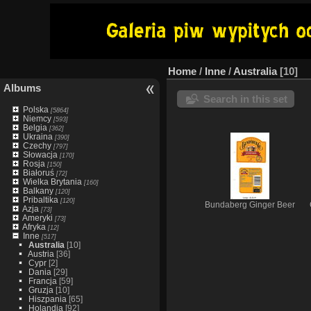
Home
/
Inne
/
Australia
10
Albums
Search in this set
Polska
[5864]
Niemcy
[593]
Belgia
[362]
Ukraina
[390]
Czechy
[797]
Słowacja
[170]
Rosja
[150]
Białoruś
[72]
Wielka Brytania
[160]
Balkany
[120]
Pribaltika
[120]
Bundaberg Ginger Beer
Azja
[73]
Ameryki
[73]
Afryka
[12]
Inne
[517]
Australia
[10]
Austria
[36]
Cypr
[2]
Dania
[29]
Francja
[59]
Gruzja
[10]
Hiszpania
[65]
Holandia
[92]