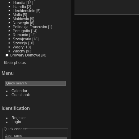
Irlandia
[15]
Islandia
[2]
Liechtenstein
[5]
Malta
[5]
Moldawia
[9]
Norwegia
[6]
Polinezja Francuska
[1]
Portugalia
[14]
Rumunia
[12]
Szwajcaria
[18]
Szwecja
[16]
Wegry
[18]
Wlochy
[93]
Browary Domowe
[93]
9565 photos
Menu
Calendar
Guestbook
Identification
Register
Login
Quick connect
Username