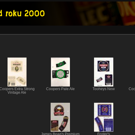
Coopers Extra Strong
Coopers Pale Ale
Tooheys New
Coo
Vintage Ale
James Boag's Premium
Foster's