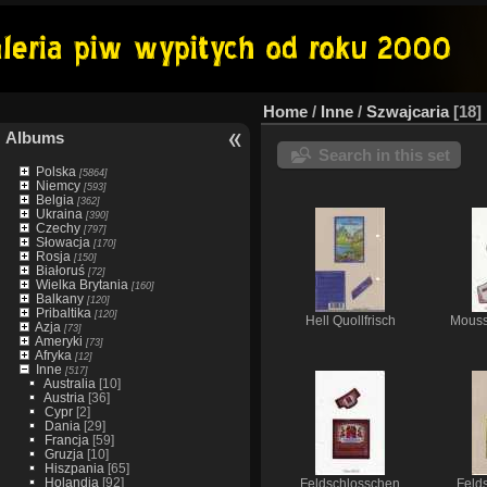
Home
/
Inne
/
Szwajcaria
18
Albums
Search in this set
Polska
[5864]
Niemcy
[593]
Belgia
[362]
Ukraina
[390]
Czechy
[797]
Słowacja
[170]
Rosja
[150]
Białoruś
[72]
Wielka Brytania
[160]
Balkany
[120]
Pribaltika
[120]
Hell Quollfrisch
Mouss
Azja
[73]
Ameryki
[73]
Afryka
[12]
Inne
[517]
Australia
[10]
Austria
[36]
Cypr
[2]
Dania
[29]
Francja
[59]
Gruzja
[10]
Hiszpania
[65]
Holandia
[92]
Feldschlosschen
Feld