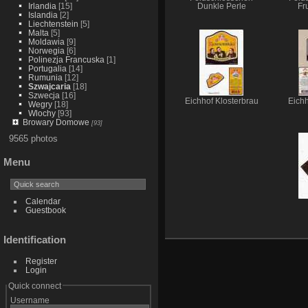
Irlandia
[15]
Dunkle Perle
Fr
Islandia
[2]
Liechtenstein
[5]
Malta
[5]
Moldawia
[9]
Norwegia
[6]
Polinezja Francuska
[1]
Portugalia
[14]
Rumunia
[12]
Szwajcaria
[18]
Szwecja
[16]
Eichhof Klosterbrau
Eich
Wegry
[18]
Wlochy
[93]
Browary Domowe
[93]
9565 photos
Menu
Calendar
Guestbook
Identification
Register
Login
Quick connect
Username