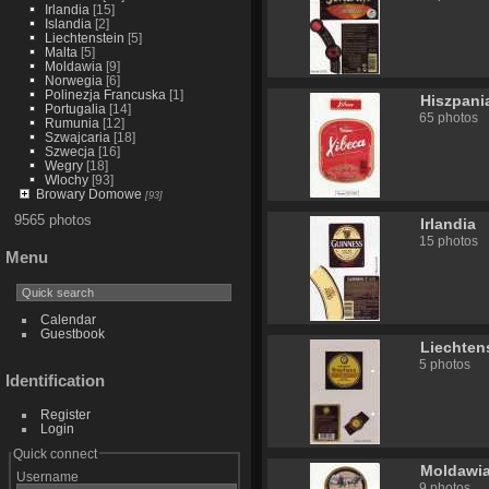
Irlandia
[15]
Islandia
[2]
Liechtenstein
[5]
Malta
[5]
Moldawia
[9]
Norwegia
[6]
Polinezja Francuska
[1]
Hiszpani
Portugalia
[14]
65 photos
Rumunia
[12]
Szwajcaria
[18]
Szwecja
[16]
Wegry
[18]
Wlochy
[93]
Browary Domowe
[93]
9565 photos
Irlandia
15 photos
Menu
Calendar
Guestbook
Liechten
5 photos
Identification
Register
Login
Quick connect
Moldawi
Username
9 photos