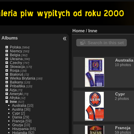
Home
/
Inne
Albums
Search in this set
Polska
[5864]
Niemcy
[593]
Belgia
[362]
Ukraina
[390]
Australia
Czechy
[797]
10 photos
Słowacja
[170]
Rosja
[150]
Białoruś
[72]
Wielka Brytania
[160]
Balkany
[120]
Pribaltika
[120]
Azja
[73]
Cypr
Ameryki
[73]
Afryka
[12]
2 photos
Inne
[517]
Australia
[10]
Austria
[36]
Cypr
[2]
Dania
[29]
Francja
[59]
Gruzja
[10]
Francja
Hiszpania
[65]
59 photos
Holandia
[92]