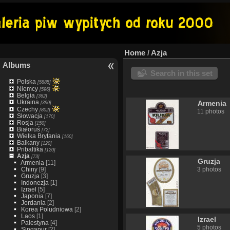
Home
/
Azja
Albums
Search in this set
Polska
[5885]
Niemcy
[596]
Belgia
[362]
Ukraina
Armenia
[390]
Czechy
[802]
11 photos
Słowacja
[170]
Rosja
[150]
Białoruś
[72]
Wielka Brytania
[160]
Balkany
[120]
Pribaltika
[120]
Azja
[73]
Gruzja
Armenia
[11]
Chiny
[9]
3 photos
Gruzja
[3]
Indonezja
[1]
Izrael
[5]
Japonia
[7]
Jordania
[2]
Korea Poludniowa
[2]
Laos
[1]
Izrael
Palestyna
[4]
5 photos
Singapur
[2]