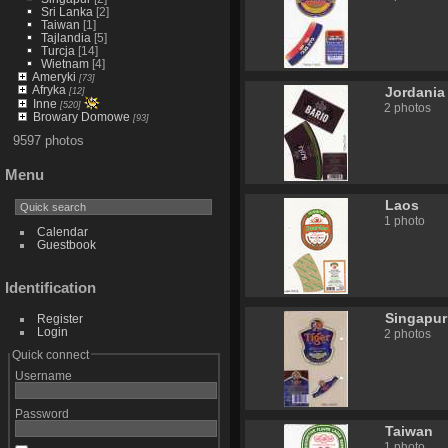
Sri Lanka
[2]
Taiwan
[1]
Tajlandia
[5]
Turcja
[14]
Wietnam
[4]
Ameryki
[73]
Afryka
Jordania
[12]
Inne
[520]
2 photos
Browary Domowe
[93]
9597 photos
Menu
Laos
1 photo
Calendar
Guestbook
Identification
Singapur
Register
Login
2 photos
Quick connect
Username
Password
Taiwan
1 photo