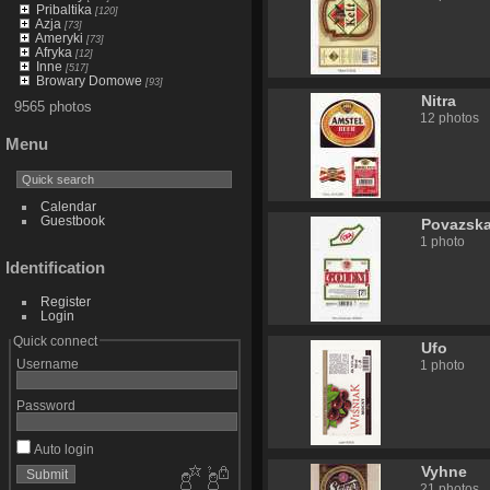
Pribaltika
[120]
Azja
[73]
Ameryki
[73]
Afryka
[12]
Inne
[517]
Browary Domowe
[93]
Nitra
9565 photos
12 photos
Menu
Calendar
Guestbook
Povazska
1 photo
Identification
Register
Login
Quick connect
Ufo
Username
1 photo
Password
Auto login
Vyhne
21 photos