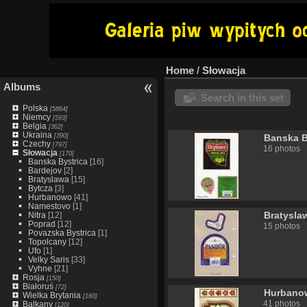
Home
/
Słowacja
Albums
Search in this set
Polska
[5864]
Niemcy
[593]
Belgia
[362]
Ukraina
[390]
Banska B
Czechy
[797]
16 photos
Słowacja
[170]
Banska Bystrica
[16]
Bardejov
[2]
Bratyslawa
[15]
Bytcza
[3]
Hurbanowo
[41]
Namestovo
[1]
Bratysla
Nitra
[12]
Poprad
[12]
15 photos
Povazska Bystrica
[1]
Topolcany
[12]
Ufo
[1]
Velky Saris
[33]
Vyhne
[21]
Rosja
[150]
Białoruś
[72]
Hurbano
Wielka Brytania
[160]
41 photos
Balkany
[120]