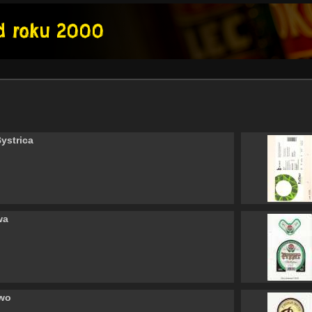
ystrica
wa
wo