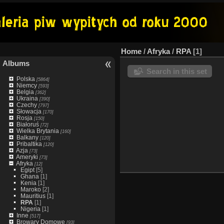
Home
/
Afryka
/
RPA
1
Albums
Search in this set
Polska
[5864]
Niemcy
[593]
Belgia
[362]
Ukraina
[390]
Czechy
[797]
Słowacja
[170]
Rosja
[150]
Białoruś
[72]
Wielka Brytania
[160]
Balkany
[120]
Pribaltika
[120]
Azja
[73]
Ameryki
[73]
Afryka
[12]
Egipt
[5]
Ghana
[1]
Kenia
[1]
Maroko
[2]
Mauritius
[1]
RPA
[1]
Nigeria
[1]
Inne
[517]
Browary Domowe
[93]