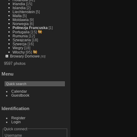
Irlandia
[15]
Islandia
[2]
Liechtenstein
[5]
Malta
[5]
Moldawia
[9]
Norwegia
[6]
Polinezja Francuska
[1]
Portugalia
[15]
Rumunia
[12]
Szwajcaria
[18]
Szwecja
[16]
Wegry
[18]
Wlochy
[95]
Browary Domowe
[93]
9597 photos
Menu
Calendar
Guestbook
Identification
Register
Login
Quick connect
Username