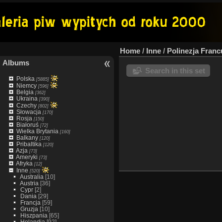
Home
/
Inne
/
Polinezja Fran
Albums
Search in this set
Polska
[5885]
Niemcy
[596]
Belgia
[362]
Ukraina
[390]
Czechy
[802]
Słowacja
[170]
Rosja
[150]
Białoruś
[72]
Wielka Brytania
[160]
Balkany
[120]
Pribaltika
[120]
Azja
[73]
Ameryki
[73]
Afryka
[12]
Inne
[520]
Australia
[10]
Austria
[36]
Cypr
[2]
Dania
[29]
Francja
[59]
Gruzja
[10]
Hiszpania
[65]
Holandia
[92]