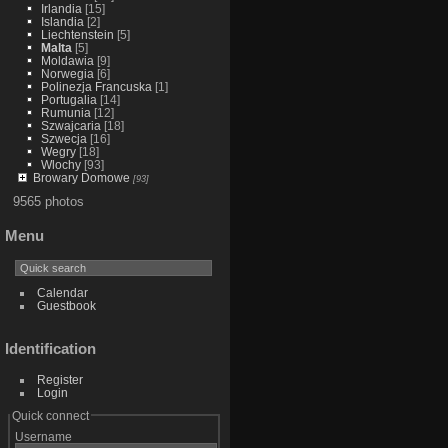
Irlandia
[15]
Islandia
[2]
Liechtenstein
[5]
Malta
[5]
Moldawia
[9]
Norwegia
[6]
Polinezja Francuska
[1]
Portugalia
[14]
Rumunia
[12]
Szwajcaria
[18]
Szwecja
[16]
Wegry
[18]
Wlochy
[93]
Browary Domowe
[93]
9565 photos
Menu
Calendar
Guestbook
Identification
Register
Login
Quick connect
Username