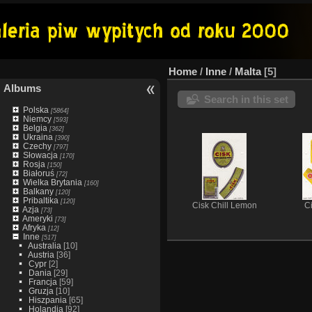
Home
/
Inne
/
Malta
5
Albums
Search in this set
Polska
[5864]
Niemcy
[593]
Belgia
[362]
Ukraina
[390]
Czechy
[797]
Słowacja
[170]
Rosja
[150]
Białoruś
[72]
Wielka Brytania
[160]
Balkany
[120]
Pribaltika
[120]
Cisk Chill Lemon
C
Azja
[73]
Ameryki
[73]
Afryka
[12]
Inne
[517]
Australia
[10]
Austria
[36]
Cypr
[2]
Dania
[29]
Francja
[59]
Gruzja
[10]
Hiszpania
[65]
Holandia
[92]