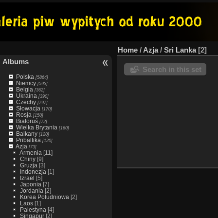
Home
/
Azja
/
Sri Lanka
2
Albums
Search in this set
Polska
[5864]
Niemcy
[593]
Belgia
[362]
Ukraina
[390]
Czechy
[797]
Słowacja
[170]
Rosja
[150]
Białoruś
[72]
Wielka Brytania
[160]
Balkany
[120]
Pribaltika
[120]
Azja
[73]
Armenia
[11]
Chiny
[9]
Gruzja
[3]
Indonezja
[1]
Izrael
[5]
Japonia
[7]
Jordania
[2]
Korea Poludniowa
[2]
Laos
[1]
Palestyna
[4]
Singapur
[2]