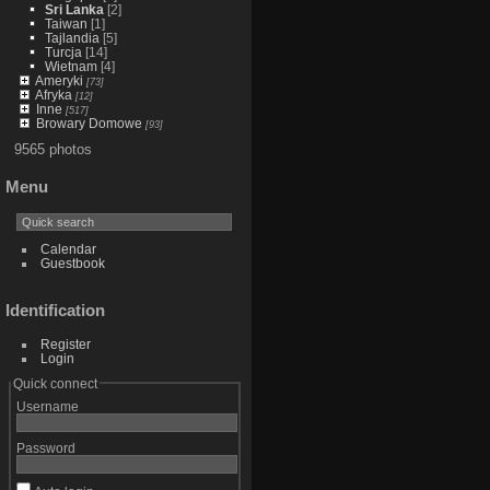
Sri Lanka
[2]
Taiwan
[1]
Tajlandia
[5]
Turcja
[14]
Wietnam
[4]
Ameryki
[73]
Afryka
[12]
Inne
[517]
Browary Domowe
[93]
9565 photos
Menu
Calendar
Guestbook
Identification
Register
Login
Quick connect
Username
Password