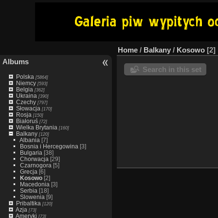
Home
/
Balkany
/
Kosowo
2
Albums
Search in this set
Polska
[5864]
Niemcy
[593]
Belgia
[362]
Ukraina
[390]
Czechy
[797]
Słowacja
[170]
Rosja
[150]
Białoruś
[72]
Wielka Brytania
[160]
Balkany
[120]
Albania
[7]
Bosnia i Hercegowina
[3]
Bulgaria
[38]
Chorwacja
[29]
Czarnogora
[5]
Grecja
[6]
Kosowo
[2]
Macedonia
[3]
Serbia
[18]
Slowenia
[9]
Pribaltika
[120]
Azja
[73]
Ameryki
[73]