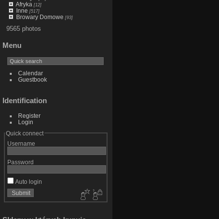
Afryka
[12]
Inne
[517]
Browary Domowe
[93]
9565 photos
Menu
Calendar
Guestbook
Identification
Register
Login
Quick connect
Username
Password
Auto login