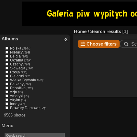
Home
/
Search results
1
Albums
Choose filters
Se
Polska
[5864]
Niemcy
[593]
Belgia
[362]
Ukraina
[390]
Czechy
[797]
Słowacja
[170]
Rosja
[150]
Białoruś
[72]
Wielka Brytania
[160]
Balkany
[120]
Pribaltika
[120]
Azja
[73]
Ameryki
[73]
Afryka
[12]
Inne
[517]
Browary Domowe
[93]
9565 photos
Menu