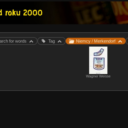
arch for words
Tag
Niemcy / Merkendorf
Wagner Weisse