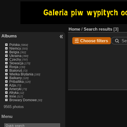
Home
/
Search results
3
Albums
Choose filters
Se
Polska
[5864]
Niemcy
[593]
Belgia
[362]
Ukraina
[390]
Czechy
[797]
Słowacja
[170]
Rosja
[150]
Białoruś
[72]
Wielka Brytania
[160]
Balkany
[120]
Pribaltika
[120]
Azja
[73]
Ameryki
[73]
Afryka
[12]
Inne
[517]
Browary Domowe
[93]
9565 photos
Menu