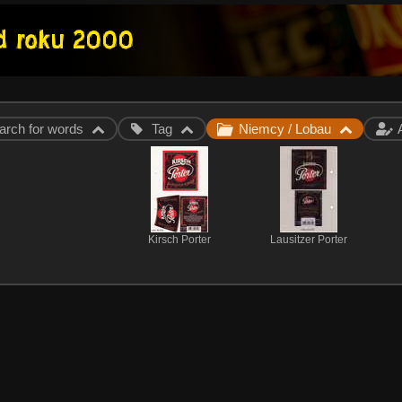
arch for words
Tag
Niemcy / Lobau
Kirsch Porter
Lausitzer Porter