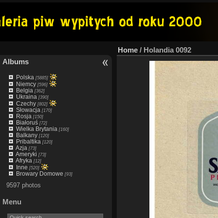
Home
/
Holandia 0092
Albums
Polska
[5885]
Niemcy
[596]
Belgia
[362]
Ukraina
[390]
Czechy
[802]
Słowacja
[170]
Rosja
[150]
Białoruś
[72]
Wielka Brytania
[160]
Balkany
[120]
Pribaltika
[120]
Azja
[73]
Ameryki
[73]
Afryka
[12]
Inne
[520]
Browary Domowe
[93]
9597 photos
Menu