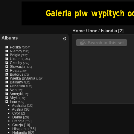
Home
/
Inne
/
Islandia
2
Albums
Search in this set
Polska
[5864]
Niemcy
[593]
Belgia
[362]
Ukraina
[390]
Czechy
[797]
Słowacja
[170]
Rosja
[150]
Białoruś
[72]
Wielka Brytania
[160]
Balkany
[120]
Pribaltika
[120]
Azja
[73]
Ameryki
[73]
Afryka
[12]
Inne
[517]
Australia
[10]
Austria
[36]
Cypr
[2]
Dania
[29]
Francja
[59]
Gruzja
[10]
Hiszpania
[65]
Holandia
[92]