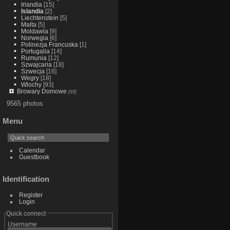
Irlandia
[15]
Islandia
[2]
Liechtenstein
[5]
Malta
[5]
Moldawia
[9]
Norwegia
[6]
Polinezja Francuska
[1]
Portugalia
[14]
Rumunia
[12]
Szwajcaria
[18]
Szwecja
[16]
Wegry
[18]
Wlochy
[93]
Browary Domowe
[93]
9565 photos
Menu
Calendar
Guestbook
Identification
Register
Login
Quick connect
Username